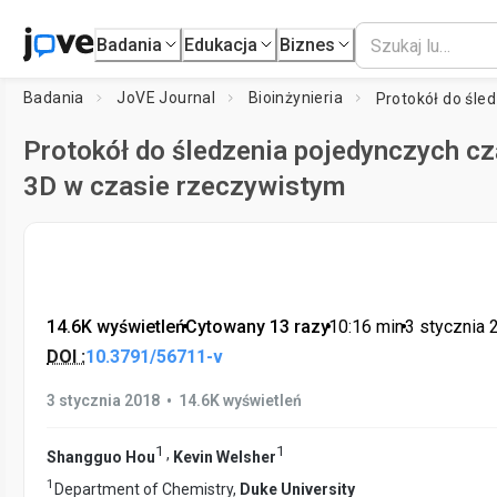
Badania
Edukacja
Biznes
Badania
JoVE Journal
Bioinżynieria
Protokół do śledzenia pojedynczych c
3D w czasie rzeczywistym
14.6K wyświetleń
•
Cytowany 13 razy
•
10:16
min
•
3 stycznia 
DOI :
10.3791/56711-v
•
3 stycznia 2018
14.6K wyświetleń
1
1
,
Shangguo Hou
Kevin Welsher
1
Department of Chemistry,
Duke University