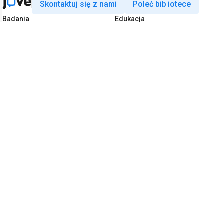
Skontaktuj się z nami
Poleć bibliotece
Badania
Edukacja
JoVE Journal
JoVE Core
JoVE Encyclopedia of
JoVE Science Education
Experiments
JoVE Lab Manual
JoVE Visualize
JoVE Quiz
Biznes
JoVE Business
Copyright © 2026 MyJoVE Corporation. Wszel