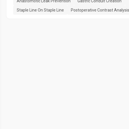
Anastomotic Leak Prevention
Gastric Conduit Creation
Staple Line On Staple Line
Postoperative Contrast Analysi