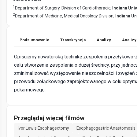
1
Department of Surgery, Division of Cardiothoracic,
Indiana Uni
2
Department of Medicine, Medical Oncology Division,
Indiana Un
Podsumowanie
Transkrypcja
Analizy
Analizy
Opisujemy nowatorską technikę zespolenia przełykowo-żo
celu stworzenie zespolenia o dużej średnicy, przy jedn
zminimalizować występowanie nieszczelności i zwężeń z
przewodu żołądkowego zaprojektowanego w celu optymali
pokarmowego.
Przeglądaj więcej filmów
Ivor Lewis Esophagectomy
Esophagogastric Anastomosis