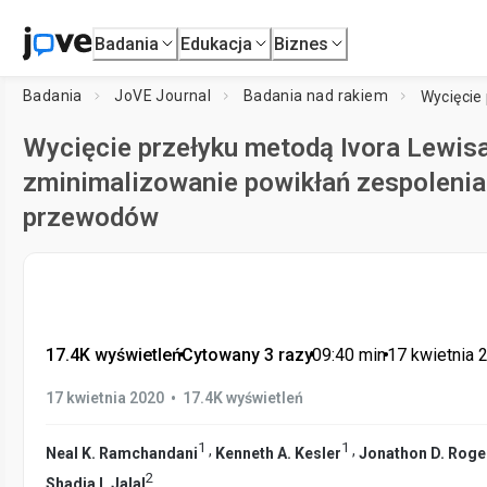
Badania
Edukacja
Biznes
Badania
JoVE Journal
Badania nad rakiem
Wycięcie przełyku metodą Ivora Lewisa
zminimalizowanie powikłań zespolenia 
przewodów
17.4K wyświetleń
•
Cytowany 3 razy
•
09:40
min
•
17 kwietnia 
•
17 kwietnia 2020
17.4K wyświetleń
1
1
,
,
Neal K. Ramchandani
Kenneth A. Kesler
Jonathon D. Roge
2
Shadia I. Jalal