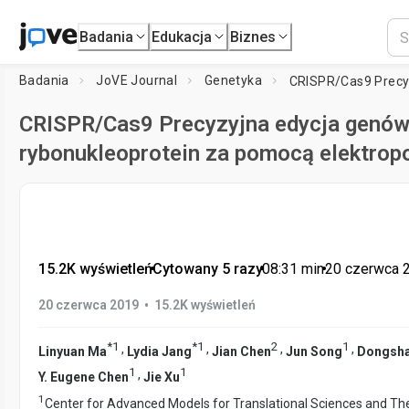
Badania
Edukacja
Biznes
Badania
JoVE Journal
Genetyka
CRISPR/Cas9 Precyzyjna edycja genów
rybonukleoprotein za pomocą elektropo
15.2K wyświetleń
•
Cytowany 5 razy
•
08:31
min
•
20 czerwca 
•
20 czerwca 2019
15.2K wyświetleń
*
1
*
1
2
1
,
,
,
,
Linyuan Ma
Lydia Jang
Jian Chen
Jun Song
Dongsha
1
1
,
Y. Eugene Chen
Jie Xu
1
Center for Advanced Models for Translational Sciences and The