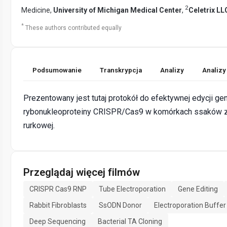
2
Medicine,
University of Michigan Medical Center
,
Celetrix LL
*
These authors contributed equally
Podsumowanie
Transkrypcja
Analizy
Analizy
Prezentowany jest tutaj protokół do efektywnej edycji 
rybonukleoproteiny CRISPR/Cas9 w komórkach ssaków z
rurkowej.
Przeglądaj więcej filmów
CRISPR Cas9 RNP
Tube Electroporation
Gene Editing
Rabbit Fibroblasts
SsODN Donor
Electroporation Buffer
Deep Sequencing
Bacterial TA Cloning