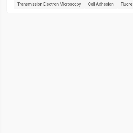
Transmission Electron Microscopy
Cell Adhesion
Fluor