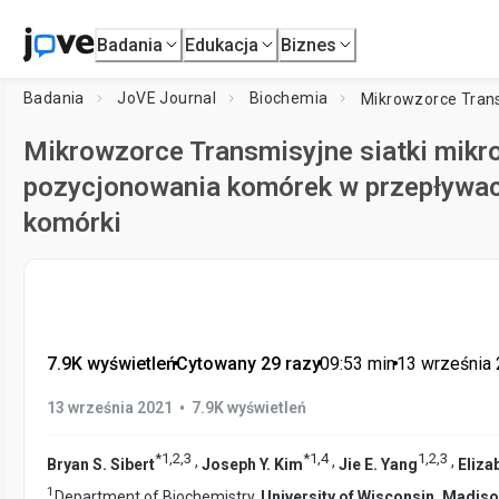
Badania
Edukacja
Biznes
Badania
JoVE Journal
Biochemia
Mikrowzorce Transmisyjne siatki mikr
pozycjonowania komórek w przepływach
komórki
7.9K wyświetleń
•
Cytowany 29 razy
•
09:53
min
•
13 września
•
13 września 2021
7.9K wyświetleń
*
1
,
2
,
3
*
1
,
4
1
,
2
,
3
,
,
,
Bryan S. Sibert
Joseph Y. Kim
Jie E. Yang
Eliza
1
Department of Biochemistry,
University of Wisconsin, Madis