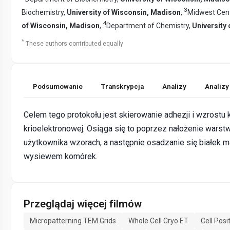
3
Biochemistry,
University of Wisconsin, Madison
,
Midwest Cent
4
of Wisconsin, Madison
,
Department of Chemistry,
University
*
These authors contributed equally
Podsumowanie
Transkrypcja
Analizy
Analizy
Celem tego protokołu jest skierowanie adhezji i wzrost
krioelektronowej. Osiąga się to poprzez nałożenie warst
użytkownika wzorach, a następnie osadzanie się białek
wysiewem komórek.
Przeglądaj więcej filmów
Micropatterning TEM Grids
Whole Cell Cryo ET
Cell Posi