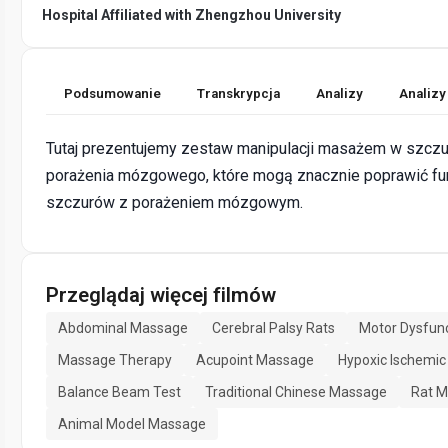
Hospital Affiliated with Zhengzhou University
Podsumowanie
Transkrypcja
Analizy
Analizy
Tutaj prezentujemy zestaw manipulacji masażem w szcz
porażenia mózgowego, które mogą znacznie poprawić fu
szczurów z porażeniem mózgowym.
Przeglądaj więcej filmów
Abdominal Massage
Cerebral Palsy Rats
Motor Dysfun
Massage Therapy
Acupoint Massage
Hypoxic Ischemic
Balance Beam Test
Traditional Chinese Massage
Rat M
Animal Model Massage