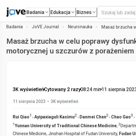
Badania
Edukacja
Biznes
Badania
JoVE Journal
Neuronauka
Masaż brzucha w celu poprawy dysfunk
motorycznej u szczurów z porażenie
3K wyświetleń
•
Cytowany 2 razy
•
08:24
min
•
11 sierpnia 202
•
11 sierpnia 2023
3K wyświetleń
1
2
2
3
,
,
,
,
Rui Qiao
Ayipaxiaguli Kasimu
Danmei Chen
Chao Gao
1
2
Yunnan University of Traditional Chinese Medicine
,
Departm
Chinese Medicine, Jinshan Hospital of Fudan University,
Fudan Un