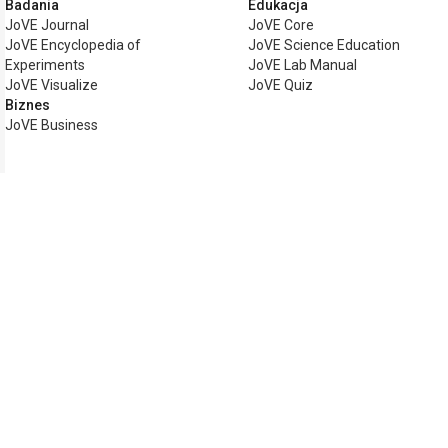
Badania
Edukacja
JoVE Journal
JoVE Core
JoVE Encyclopedia of
JoVE Science Education
Experiments
JoVE Lab Manual
JoVE Visualize
JoVE Quiz
Biznes
JoVE Business
Copyright © 2026 MyJoVE Corporation. 