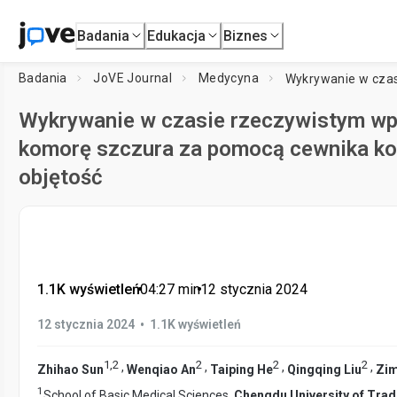
Badania
Edukacja
Biznes
Badania
JoVE Journal
Medycyna
Wykrywanie w czasie rzeczywistym wp
komorę szczura za pomocą cewnika ko
objętość
1.1K wyświetleń
•
04:27
min
•
12 stycznia 2024
•
12 stycznia 2024
1.1K wyświetleń
1
,
2
2
2
2
,
,
,
,
Zhihao Sun
Wenqiao An
Taiping He
Qingqing Liu
Zim
1
School of Basic Medical Sciences,
Chengdu University of Trad