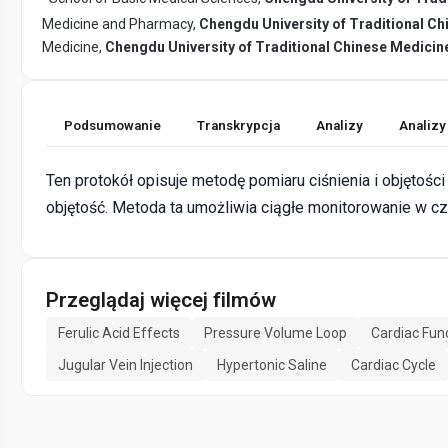
Medicine and Pharmacy,
Chengdu University of Traditional C
Medicine,
Chengdu University of Traditional Chinese Medicin
Podsumowanie
Transkrypcja
Analizy
Analizy
Ten protokół opisuje metodę pomiaru ciśnienia i objętośc
objętość. Metoda ta umożliwia ciągłe monitorowanie w c
Przeglądaj więcej filmów
Ferulic Acid Effects
Pressure Volume Loop
Cardiac Fun
Jugular Vein Injection
Hypertonic Saline
Cardiac Cycle