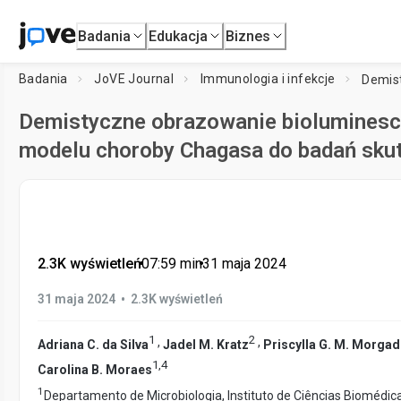
Badania
Edukacja
Biznes
Badania
JoVE Journal
Immunologia i infekcje
Demistyczne obrazowanie bioluminesce
modelu choroby Chagasa do badań sku
2.3K wyświetleń
•
07:59
min
•
31 maja 2024
•
31 maja 2024
2.3K wyświetleń
1
2
,
,
Adriana C. da Silva
Jadel M. Kratz
Priscylla G. M. Morga
1
,
4
Carolina B. Moraes
1
Departamento de Microbiologia, Instituto de Ciências Biomédica