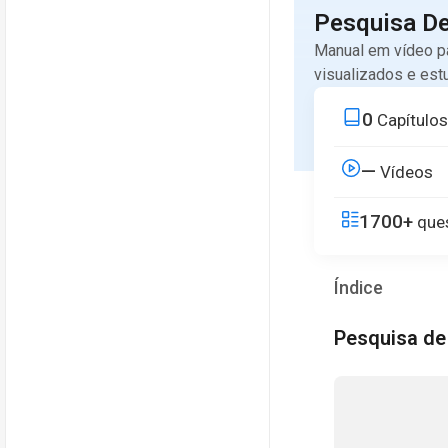
Pesquisa D
Manual em vídeo pa
visualizados e est
0
Capítulos
—
Vídeos
1700+
ques
Índice
Pesquisa d