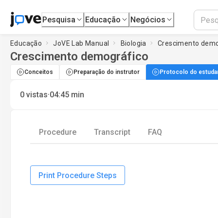
Pesquisa
Educação
Negócios
Educação
JoVE Lab Manual
Biologia
Crescimento demo
Crescimento demográfico
Conceitos
Preparação do instrutor
Protocolo do estuda
·
0
vistas
04:45
min
Procedure
Transcript
FAQ
Print Procedure Steps