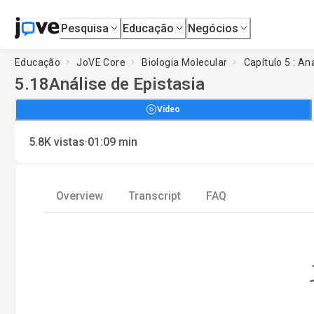
Pesquisa
Educação
Negócios
Educação
JoVE Core
Biologia Molecular
Capítulo 5 : A
5.18
Análise de Epistasia
Vídeo
·
5.8K
vistas
01:09
min
Overview
Transcript
FAQ
Loadin