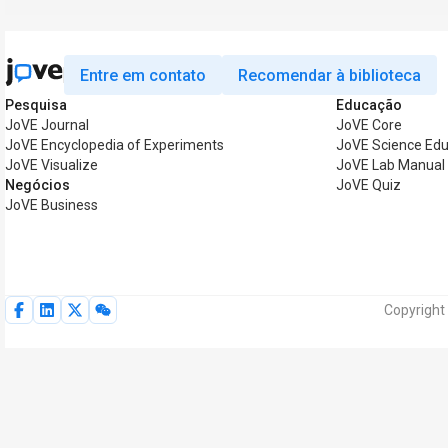
Entre em contato
Recomendar à biblioteca
Pesquisa
Educação
JoVE Journal
JoVE Core
JoVE Encyclopedia of Experiments
JoVE Science Edu
JoVE Visualize
JoVE Lab Manual
Negócios
JoVE Quiz
JoVE Business
Copyright