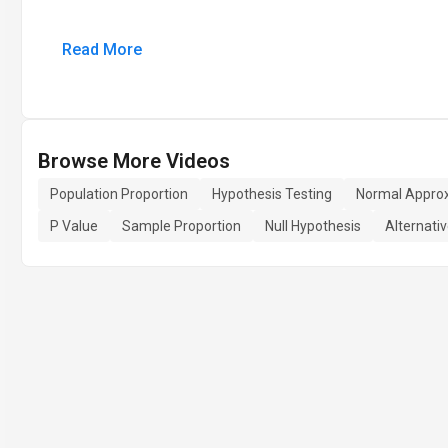
Read More
Browse More Videos
Population Proportion
Hypothesis Testing
Normal Appro
P Value
Sample Proportion
Null Hypothesis
Alternati