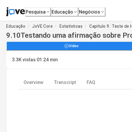
Pesquisa
Educação
Negócios
Educação
JoVE Core
Estatísticas
Capítulo 9 : Teste de
9.10
Testando uma afirmação sobre Pr
Vídeo
·
3.3K
vistas
01:24
min
Overview
Transcript
FAQ