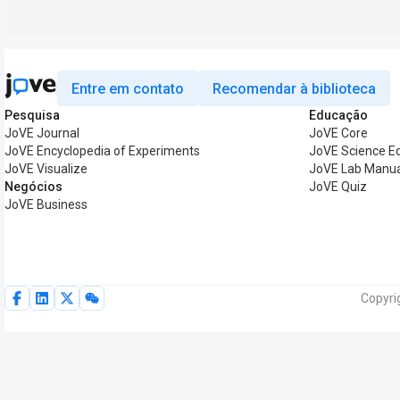
Entre em contato
Recomendar à biblioteca
Pesquisa
Educação
JoVE Journal
JoVE Core
JoVE Encyclopedia of Experiments
JoVE Science E
JoVE Visualize
JoVE Lab Manua
Negócios
JoVE Quiz
JoVE Business
Copyri