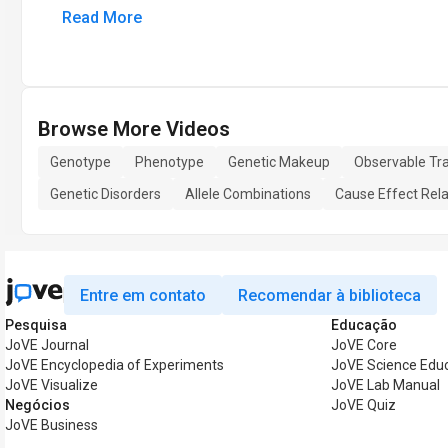
Read More
Browse More Videos
Genotype
Phenotype
Genetic Makeup
Observable Tra
Genetic Disorders
Allele Combinations
Cause Effect Rela
Entre em contato
Recomendar à biblioteca
Pesquisa
Educação
JoVE Journal
JoVE Core
JoVE Encyclopedia of Experiments
JoVE Science Edu
JoVE Visualize
JoVE Lab Manual
Negócios
JoVE Quiz
JoVE Business