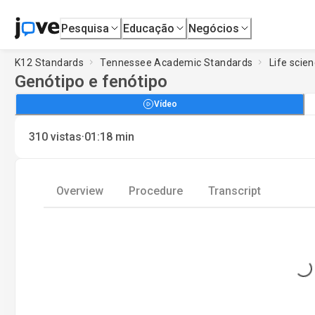
Pesquisa
Educação
Negócios
K12 Standards
Tennessee Academic Standards
Life scie
Genótipo e fenótipo
Vídeo
·
310
vistas
01:18
min
Overview
Procedure
Transcript
Loading...