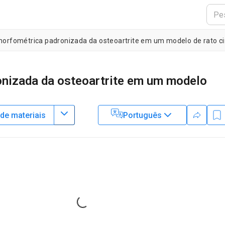
morfométrica padronizada da osteoartrite em um modelo de rato ci
onizada da osteoartrite em um modelo
 de materiais
Português
1
1
1
,
,
,
oung
Vengadeshprabhu Karuppagounder
Elijah L. Carlson
 Department of Orthopedics and Rehabilitation,
Pennsylvania State
3
cular Biology,
Pennsylvania State College of Medicine
,
Department
Loading...