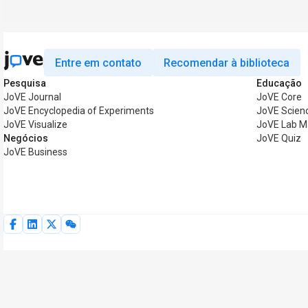
Entre em contato
Recomendar à biblioteca
Pesquisa
Educação
JoVE Journal
JoVE Core
JoVE Encyclopedia of Experiments
JoVE Scien
JoVE Visualize
JoVE Lab M
Negócios
JoVE Quiz
JoVE Business