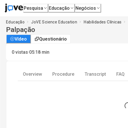
Pesquisa
Educação
Negócios
Educação
JoVE Science Education
Habilidades Clínicas
Palpação
Vídeo
Questionário
·
0
vistas
05:18
min
Overview
Procedure
Transcript
FAQ
Loa