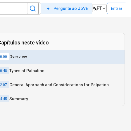
PT
Entrar
Pergunte ao JoVE
Capítulos neste vídeo
Overview
0:00
Types of Palpation
0:48
General Approach and Considerations for Palpation
2:07
Summary
4:45