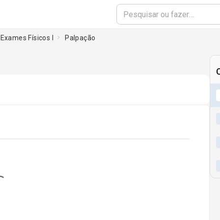
Exames Físicos I
Palpação
ding...