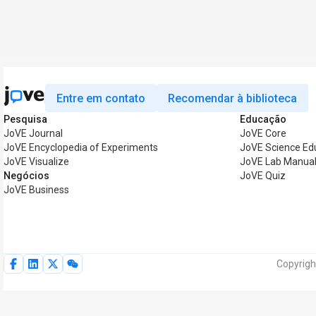
Entre em contato
Recomendar à biblioteca
Pesquisa
Educação
JoVE Journal
JoVE Core
JoVE Encyclopedia of Experiments
JoVE Science Ed
JoVE Visualize
JoVE Lab Manua
Negócios
JoVE Quiz
JoVE Business
Copyrigh