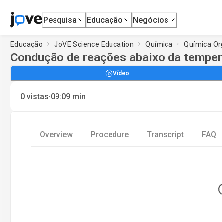
Pesquisa
Educação
Negócios
Educação
JoVE Science Education
Química
Química Or
Condução de reações abaixo da temper
Vídeo
·
0
vistas
09:09
min
Overview
Procedure
Transcript
FAQ
Loading