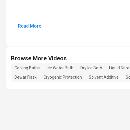
Read More
Browse More Videos
Cooling Baths
Ice Water Bath
Dry Ice Bath
Liquid Nitr
Dewar Flask
Cryogenic Protection
Solvent Additive
Sc