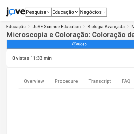
Pesquisa
Educação
Negócios
Educação
JoVE Science Education
Biologia Avançada
M
Microscopia e Coloração: Coloração d
Vídeo
·
0
vistas
11:33
min
Overview
Procedure
Transcript
FAQ