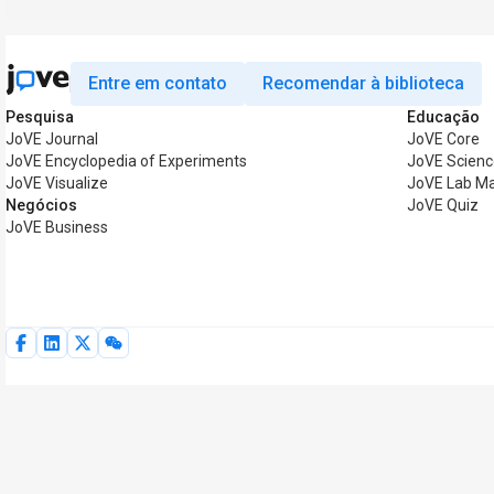
Entre em contato
Recomendar à biblioteca
Pesquisa
Educação
JoVE Journal
JoVE Core
JoVE Encyclopedia of Experiments
JoVE Scienc
JoVE Visualize
JoVE Lab M
Negócios
JoVE Quiz
JoVE Business