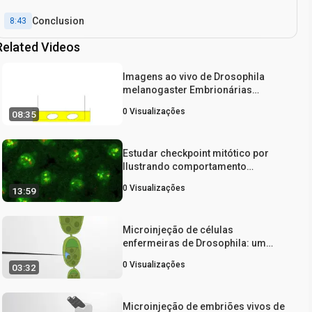
Conclusion
8:43
Related Videos
Imagens ao vivo de Drosophila
melanogaster Embrionárias
Migrações hemócitos
0
Visualizações
08:35
Estudar checkpoint mitótico por
Ilustrando comportamento
dinâmico cinetocoro Proteína e
0
Visualizações
13:59
Movimento de cromossomos em
Viver Drosophila Os embriões
Sincicial
Microinjeção de células
enfermeiras de Drosophila: um
método de entrega intracelular
0
Visualizações
03:32
Microinjeção de embriões vivos de