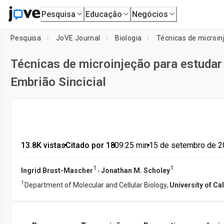
Pesquisa
Educação
Negócios
Pesquisa
JoVE Journal
Biologia
Técnicas de microin
Técnicas de microinjeção para estudar
Embrião Sincicial
13.8K vistas
•
Citado por 18
•
09:25
min
•
15 de setembro de 
1
1
,
Ingrid Brust-Mascher
Jonathan M. Scholey
1
Department of Molecular and Cellular Biology,
University of Cal