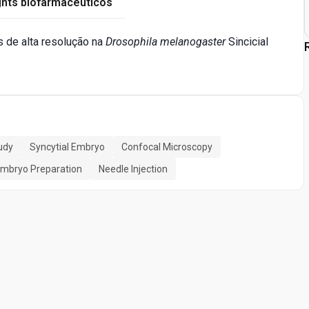
ghts biofarmacêuticos
 de alta resolução na
Drosophila melanogaster
Sincicial
udy
Syncytial Embryo
Confocal Microscopy
mbryo Preparation
Needle Injection