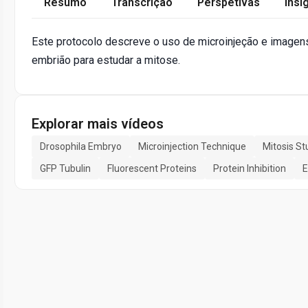
Resumo
Transcrição
Perspetivas
Insi
Este protocolo descreve o uso de microinjeção e imagens
embrião para estudar a mitose.
Explorar mais vídeos
Drosophila Embryo
Microinjection Technique
Mitosis St
GFP Tubulin
Fluorescent Proteins
Protein Inhibition
E