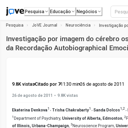
Pesquisa
Educação
Negócios
Pesquisa
JoVE Journal
Neurociência
Investigação por imagem do cérebro os
da Recordação Autobiographical Emoc
9.8K vistas
•
Citado por 7
•
11:30
min
•
26 de agosto de 2011
•
26 de agosto de 2011
9.8K vistas
1
1
1
,
2
,
,
,
Ekaterina Denkova
Trisha Chakrabarty
Sanda Dolcos
1
2
Department of Psychiatry,
University of Alberta, Edmonton
,
3
of Illinois, Urbana-Champaign
,
Neuroscience Program,
Univer