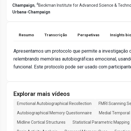
4
Champaign
,
Beckman Institute for Advanced Science & Techno
Urbana-Champaign
Resumo
Transcrição
Perspetivas
Insights b
Apresentamos um protocolo que permite a investigação d
relembrando memórias autobiográficas emocional, usand
funcional. Este protocolo pode ser usado com participantes
Explorar mais vídeos
Emotional Autobiographical Recollection
FMRI Scanning S
Autobiographical Memory Questionnaire
Medial Temporal
Midline Cortical Structures
Statistical Parametric Mapping