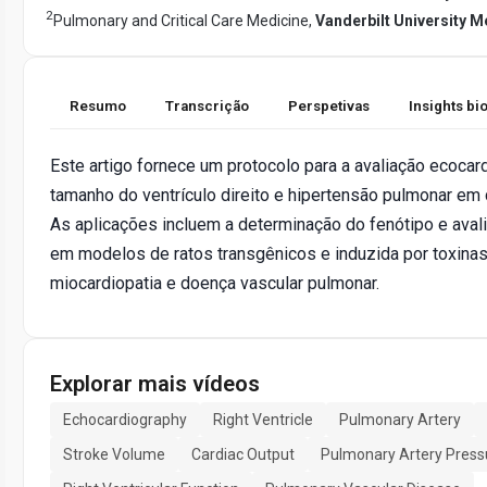
2
Pulmonary and Critical Care Medicine,
Vanderbilt University M
Resumo
Transcrição
Perspetivas
Insights b
Este artigo fornece um protocolo para a avaliação ecocar
tamanho do ventrículo direito e hipertensão pulmonar e
As aplicações incluem a determinação do fenótipo e aval
em modelos de ratos transgênicos e induzida por toxina
miocardiopatia e doença vascular pulmonar.
Explorar mais vídeos
Echocardiography
Right Ventricle
Pulmonary Artery
Stroke Volume
Cardiac Output
Pulmonary Artery Press