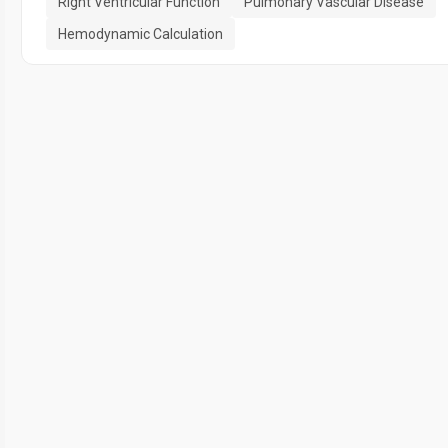
Right Ventricular Function
Pulmonary Vascular Disease
Hemodynamic Calculation