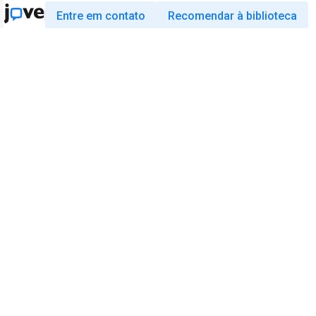
Entre em contato
Recomendar à biblioteca
Pesquisa
Educação
JoVE Journal
JoVE Core
JoVE Encyclopedia of
JoVE Science Education
Experiments
JoVE Lab Manual
JoVE Visualize
JoVE Quiz
Negócios
JoVE Business
Copyright © 2026 MyJoVE Corporation. Todo