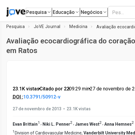
Pesquisa
Educação
Negócios
Pesquisa
JoVE Journal
Medicina
Avaliação ecocardiográfica do coração
em Ratos
23.1K vistas
•
Citado por 22
•
09:29
min
•
27 de novembro de 
DOI :
10.3791/50912-v
•
27 de novembro de 2013
23.1K vistas
1
2
2
2
,
,
,
Evan Brittain
Niki L. Penner
James West
Anna Hemnes
1
Division of Cardiovascular Medicine,
Vanderbilt University Med