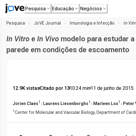
Pesquisa
Educação
Negócios
Pesquisa
JoVE Journal
Imunologia e Infecção
In Vit
In Vitro
e
In Vivo
modelo para estudar a 
parede em condições de escoamento
12.9K vistas
•
Citado por 13
•
10:24
min
•
11 de junho de 2015
1
1
1
,
,
,
Jorien Claes
Laurens Liesenborghs
Marleen Lox
Peter
1
Center for Molecular and Vascular Biology, Department of Card