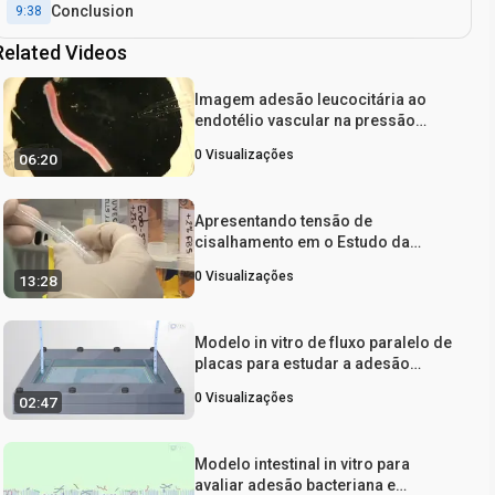
Conclusion
9:38
Related Videos
Imagem adesão leucocitária ao
endotélio vascular na pressão
intraluminal de alta
0
Visualizações
06:20
Apresentando tensão de
cisalhamento em o Estudo da
adesão bacteriana
0
Visualizações
13:28
Modelo in vitro de fluxo paralelo de
placas para estudar a adesão
bacteriana em biópsia de tecido
0
Visualizações
02:47
Modelo intestinal in vitro para
avaliar adesão bacteriana e