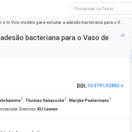
ro
e
In Vivo
modelo para estudar a adesão bacteriana para o Vaso de parede em condições de escoamento
adesão bacteriana para o Vaso de
DOI :
10.3791/52862-v
1
1
1
,
,
 Verhamme
Thomas Vanassche
Marijke Peetermans
iovascular Sciences,
KU Leuven