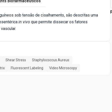
ghts biofarmacêuticos
nguíneos sob tensão de cisalhamento, são descritas uma
mesentérica
in vivo
que permite dissecar os fatores
vascular.
Shear Stress
Staphylococcus Aureus
trix
Fluorescent Labeling
Video Microscopy