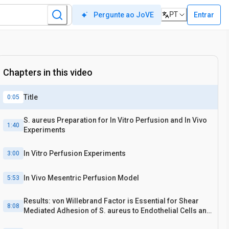
PT
Entrar
Pergunte ao JoVE
Chapters in this video
Title
0:05
S. aureus Preparation for In Vitro Perfusion and In Vivo
1:40
Experiments
In Vitro Perfusion Experiments
3:00
In Vivo Mesentric Perfusion Model
5:53
Results: von Willebrand Factor is Essential for Shear
8:08
Mediated Adhesion of S. aureus to Endothelial Cells and
to the Subendothelial Matrix