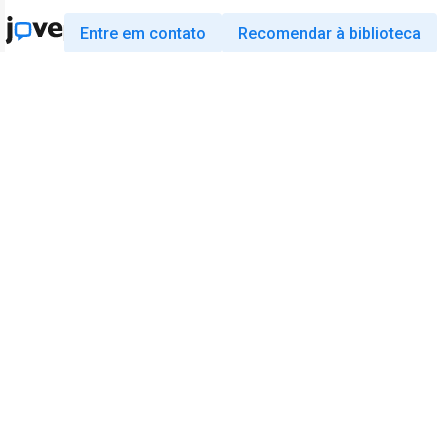
Entre em contato
Recomendar à biblioteca
Pesquisa
Educação
JoVE Journal
JoVE Core
JoVE Encyclopedia of
JoVE Science Education
Experiments
JoVE Lab Manual
JoVE Visualize
JoVE Quiz
Negócios
JoVE Business
Copyright © 2026 MyJoVE Corporation. Todo