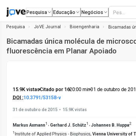
Pesquisa
Educação
Negócios
Pesquisa
JoVE Journal
Bioengenharia
Bicamadas única molécula de microsco
fluorescência em Planar Apoiado
15.9K vistas
•
Citado por 16
•
20:00
min
•
31 de outubro de 20
DOI :
10.3791/53158-v
•
31 de outubro de 2015
15.9K vistas
1
1
2
,
,
Markus Axmann
Gerhard J. Schütz
Johannes B. Huppa
1
Institute of Applied Physics - Biophysics,
Vienna University of