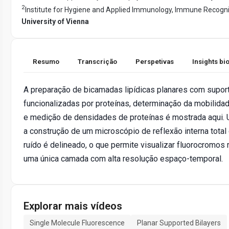
2
Institute for Hygiene and Applied Immunology, Immune Recogni
University of Vienna
Resumo
Transcrição
Perspetivas
Insights b
A preparação de bicamadas lipídicas planares com suport
funcionalizadas por proteínas, determinação da mobilida
e medição de densidades de proteínas é mostrada aqui. U
a construção de um microscópio de reflexão interna tota
ruído é delineado, o que permite visualizar fluorocromos
uma única camada com alta resolução espaço-temporal.
Explorar mais vídeos
Single Molecule Fluorescence
Planar Supported Bilayers