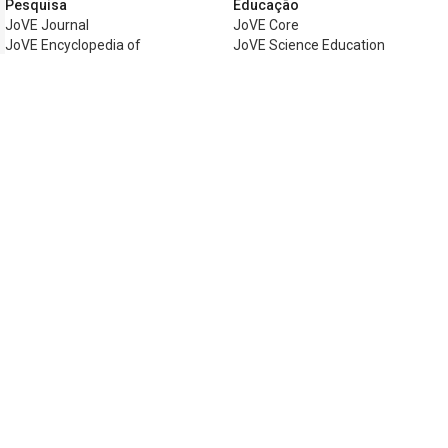
Pesquisa
Educação
JoVE Journal
JoVE Core
JoVE Encyclopedia of
JoVE Science Education
Experiments
JoVE Lab Manual
JoVE Visualize
JoVE Quiz
Negócios
JoVE Business
Copyright © 2026 MyJoVE Corporation. Todo