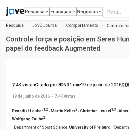
Pesquisa
Educação
Negócios
Pesquisa
JoVE Journal
Comportamento
Controle força e posição em Seres Hu
papel do feedback Augmented
7.4K vistas
•
Citado por 3
•
06:31
min
•
19 de junho de 2016
DOI
•
19 de junho de 2016
7.4K vistas
1
,
2
2
1
,
3
,
,
,
Benedikt Lauber
Martin Keller
Christian Leukel
Alber
2
Wolfgang Taube
1
2
Department of Sport Science,
University of Freiburg
,
Departm