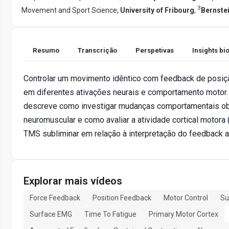
3
Movement and Sport Science,
University of Fribourg
,
Bernste
Resumo
Transcrição
Perspetivas
Insights b
Controlar um movimento idêntico com feedback de posiçã
em diferentes ativações neurais e comportamento motor.
descreve como investigar mudanças comportamentais ob
neuromuscular e como avaliar a atividade cortical motora (
TMS subliminar em relação à interpretação do feedback 
Explorar mais vídeos
Force Feedback
Position Feedback
Motor Control
Su
Surface EMG
Time To Fatigue
Primary Motor Cortex