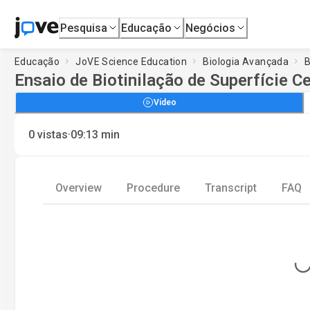
Pesquisa
Educação
Negócios
Educação
JoVE Science Education
Biologia Avançada
B
Ensaio de Biotinilação de Superfície Ce
Vídeo
·
0
vistas
09:13
min
Overview
Procedure
Transcript
FAQ
Loading..