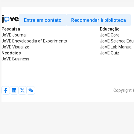
Entre em contato
Recomendar à biblioteca
Pesquisa
Educação
JoVE Journal
JoVE Core
JoVE Encyclopedia of Experiments
JoVE Science Edu
JoVE Visualize
JoVE Lab Manual
Negócios
JoVE Quiz
JoVE Business
Copyright 