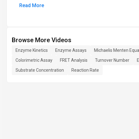
Read More
Browse More Videos
Enzyme Kinetics
Enzyme Assays
Michaelis Menten Equa
Colorimetric Assay
FRET Analysis
Turnover Number
E
Substrate Concentration
Reaction Rate