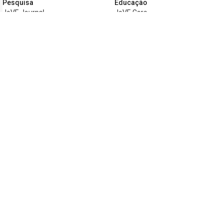
Pesquisa
Educação
JoVE Journal
JoVE Core
JoVE Encyclopedia of
JoVE Science Education
Experiments
JoVE Lab Manual
JoVE Visualize
JoVE Quiz
Negócios
JoVE Business
Copyright © 2026 MyJoVE Corporation. Todos