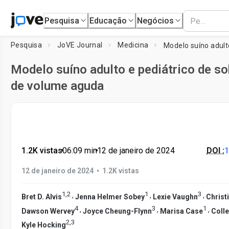
Pesquisa
Educação
Negócios
Pesquisa
JoVE Journal
Medicina
Modelo suíno adulto e pediátrico de s
de volume aguda
1.2K vistas
•
06:09
min
•
12 de janeiro de 2024
DOI :
1
•
12 de janeiro de 2024
1.2K vistas
1
,
2
1
3
,
,
,
Bret D. Alvis
Jenna Helmer Sobey
Lexie Vaughn
Christi
4
3
1
,
,
,
Dawson Wervey
Joyce Cheung-Flynn
Marisa Case
Coll
2
,
3
Kyle Hocking