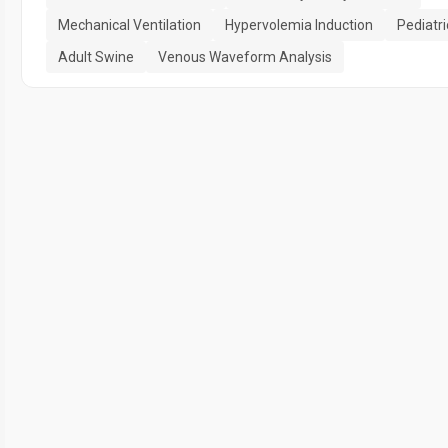
Mechanical Ventilation
Hypervolemia Induction
Pediatr
Adult Swine
Venous Waveform Analysis