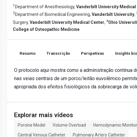
1
Department of Anesthesiology,
Vanderbilt University Medical
2
Department of Biomedical Engineering,
Vanderbilt University
,
4
Surgery,
Vanderbilt University Medical Center
,
Ohio Universi
College of Osteopathic Medicine
Resumo
Transcrição
Perspetivas
Insights b
O protocolo aqui mostra como a administração contínua d
nas veias centrais de um porco/leitão euvolêmico permit
apropriada dos efeitos fisiológicos da sobrecarga de vo
Explorar mais vídeos
Porcine Model
Volume Overload
Hemodynamic Monitor
Central Venous Catheter
Pulmonary Artery Catheter