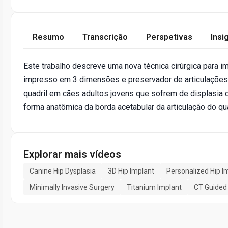
Resumo
Transcrição
Perspetivas
Insi
Este trabalho descreve uma nova técnica cirúrgica para i
impresso em 3 dimensões e preservador de articulações. 
quadril em cães adultos jovens que sofrem de displasia d
forma anatômica da borda acetabular da articulação do qua
Explorar mais vídeos
Canine Hip Dysplasia
3D Hip Implant
Personalized Hip I
Minimally Invasive Surgery
Titanium Implant
CT Guided