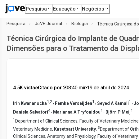
Pesquisa
Educação
Negócios
Pesquisa
JoVE Journal
Biologia
Técnica Cirúrgica do Implante de Quad
Dimensões para o Tratamento da Displa
4.5K vistas
•
Citado por 2
•
08:40
min
•
19 de abril de 2024
1
,
2
1
1
,
,
,
Irin Kwananocha
Femke Verseijden
Seyed A Kamali
Jo
4
1
1
,
,
Daniela Salvatori
Marianna A Tryfonidou
Björn P Meij
1
Department of Clinical Sciences, Faculty of Veterinary Medicine
3
Veterinary Medicine,
Kasetsart University
,
Department of Orth
Clinical Sciences, Anatomy and Physiology, Faculty of Veterinary