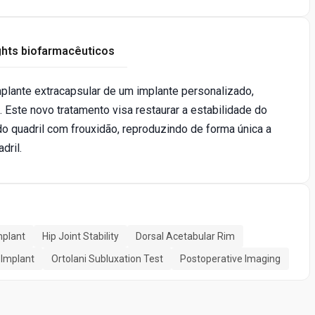
ghts biofarmacêuticos
mplante extracapsular de um implante personalizado,
Este novo tratamento visa restaurar a estabilidade do
o quadril com frouxidão, reproduzindo de forma única a
dril.
mplant
Hip Joint Stability
Dorsal Acetabular Rim
 Implant
Ortolani Subluxation Test
Postoperative Imaging