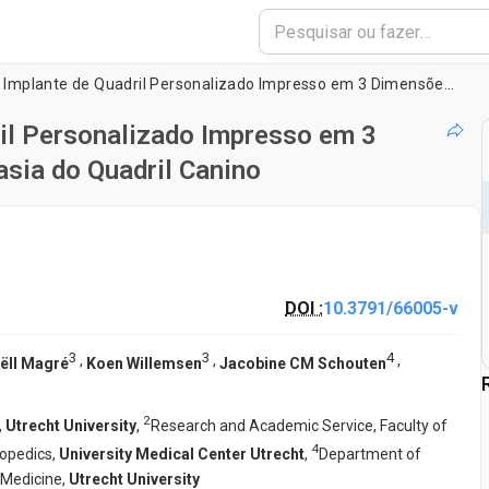
Técnica Cirúrgica do Implante de Quadril Personalizado Impresso em 3 Dimensões para o Tratamento da Displasia do Quadril Canino
ril Personalizado Impresso em 3
sia do Quadril Canino
DOI :
10.3791/66005-v
3
3
4
,
,
,
ëll Magré
Koen Willemsen
Jacobine CM Schouten
2
,
Utrecht University
,
Research and Academic Service, Faculty of
4
opedics,
University Medical Center Utrecht
,
Department of
 Medicine,
Utrecht University