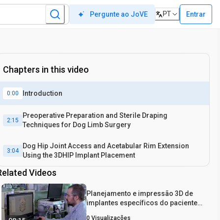
PT
Entrar
Pergunte ao JoVE
Chapters in this video
Introduction
0:00
Preoperative Preparation and Sterile Draping
2:15
Techniques for Dog Limb Surgery
Dog Hip Joint Access and Acetabular Rim Extension
3:04
Using the 3DHIP Implant Placement
Related Videos
Planejamento e impressão 3D de
implantes específicos do paciente
para reconstrução de defeitos
0
Visualizações