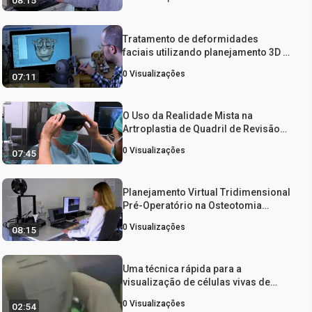
08:15
ósseos
Tratamento de deformidades
faciais utilizando planejamento 3D e
impressão de implantes específicos
0
Visualizações
07:11
para pacientes
O Uso da Realidade Mista na
Artroplastia de Quadril de Revisão
Personalizada: Um Primeiro Relato
0
Visualizações
07:45
de Caso
Planejamento Virtual Tridimensional
Pré-Operatório na Osteotomia
Femoral Proximal Derotacional
0
Visualizações
08:15
Uma técnica rápida para a
visualização de células vivas de
levedura Imobilizado
0
Visualizações
02:54