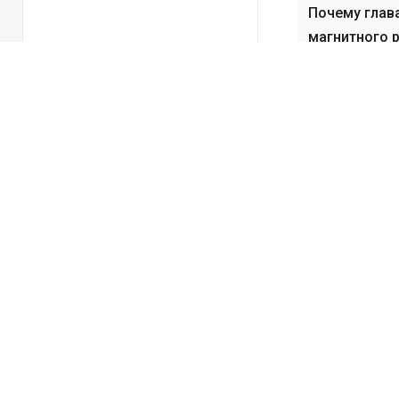
Почему глав
магнитного 
химия?
Связанные 
No related chapt