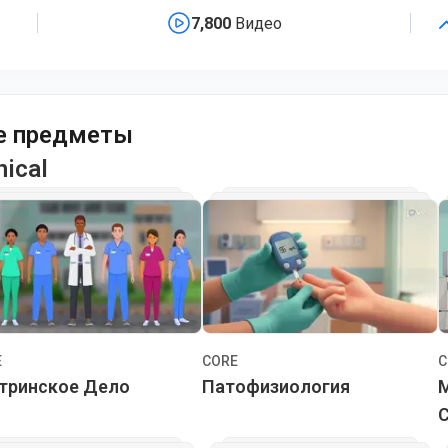
7,800
Видео
е предметы
nical
E
CORE
C
тринское Дело
Патофизиология
С