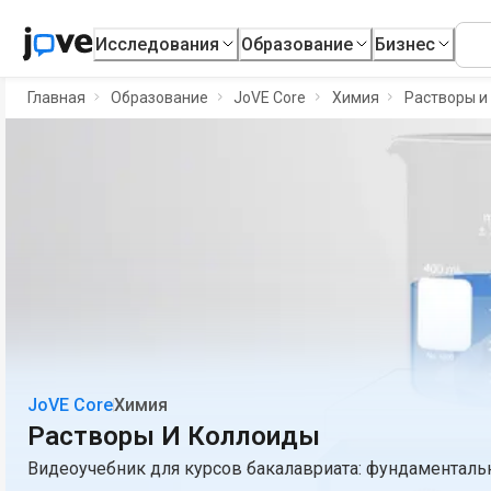
Исследования
Образование
Бизнес
Главная
Образование
JoVE Core
Химия
Растворы и
JoVE Core
Химия
Растворы И Коллоиды
Видеоучебник для курсов бакалавриата: фундаментал