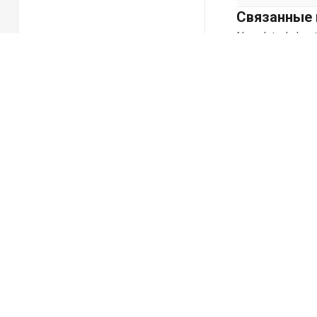
Связанные 
No related chapt