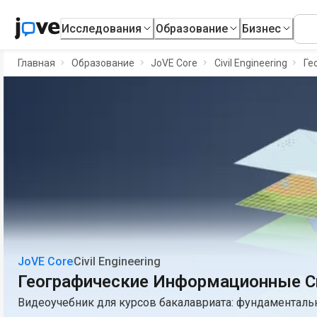
Исследования
Образование
Бизнес
Главная
Образование
JoVE Core
Civil Engineering
Ге
JoVE Core
Civil Engineering
Географические Информационные С
Видеоучебник для курсов бакалавриата: фундаментал