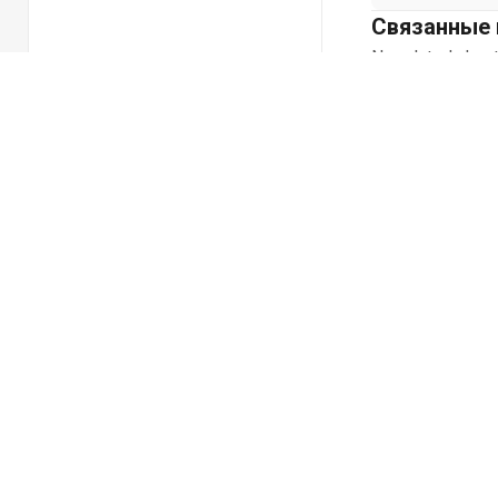
Связанные 
No related chapt