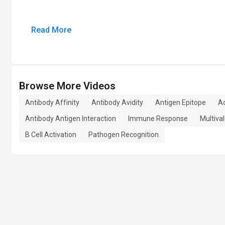
Read More
Browse More Videos
Antibody Affinity
Antibody Avidity
Antigen Epitope
A
Antibody Antigen Interaction
Immune Response
Multiva
B Cell Activation
Pathogen Recognition