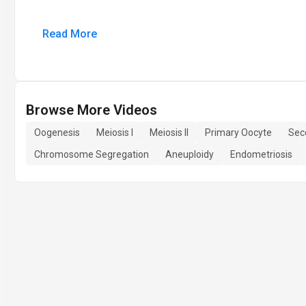
Read More
Browse More Videos
Oogenesis
Meiosis I
Meiosis II
Primary Oocyte
Sec
Chromosome Segregation
Aneuploidy
Endometriosis