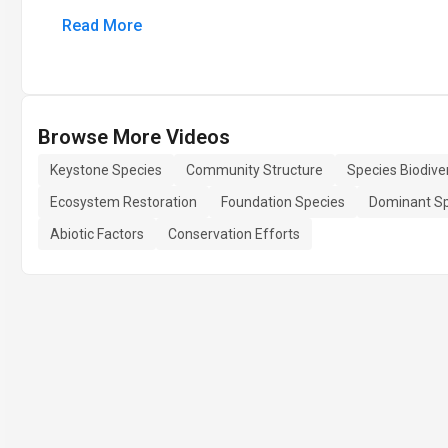
Read More
Browse More Videos
Keystone Species
Community Structure
Species Biodiver
Ecosystem Restoration
Foundation Species
Dominant S
Abiotic Factors
Conservation Efforts