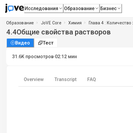
Исследования
Образование
Бизнес
Образование
JoVE Core
Химия
Глава 4 : Количеств
4.4
Общие свойства растворов
Видео
Тест
·
31.6K
просмотров
02:12
мин
Overview
Transcript
FAQ