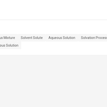
s Mixture
Solvent Solute
Aqueous Solution
Solvation Proces
ous Solution