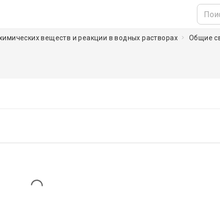
о химических веществ и реакции в водных растворах
Общие с
Loading...