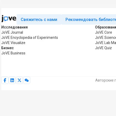
Свяжитесь с нами
Рекомендовать библиот
Исследования
Образован
JoVE Journal
JoVE Core
JoVE Encyclopedia of Experiments
JoVE Scienc
JoVE Visualize
JoVE Lab Ma
Бизнес
JoVE Quiz
JoVE Business
Авторские п