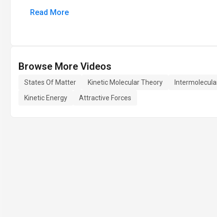
Read More
Browse More Videos
States Of Matter
Kinetic Molecular Theory
Intermolecula
Kinetic Energy
Attractive Forces