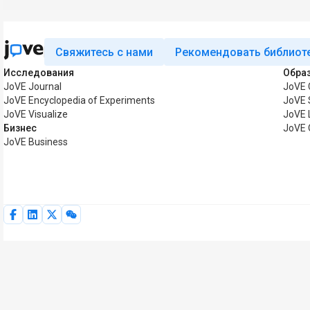
Свяжитесь с нами
Рекомендовать библиот
Исследования
Обра
JoVE Journal
JoVE 
JoVE Encyclopedia of Experiments
JoVE 
JoVE Visualize
JoVE 
Бизнес
JoVE 
JoVE Business