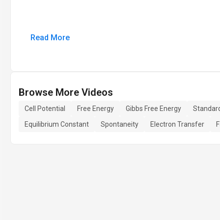
Read More
Browse More Videos
Cell Potential
Free Energy
Gibbs Free Energy
Standard
Equilibrium Constant
Spontaneity
Electron Transfer
F