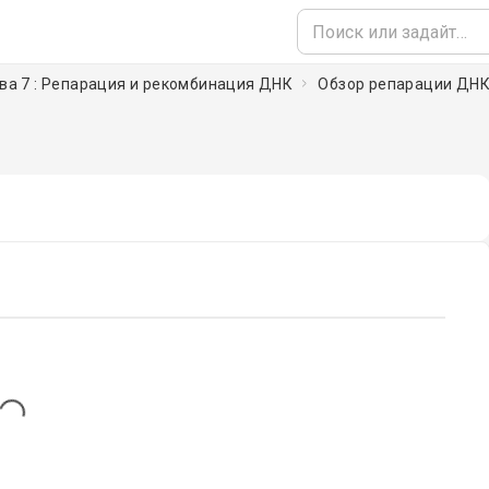
ава 7 : Репарация и рекомбинация ДНК
Обзор репарации ДН
ng...