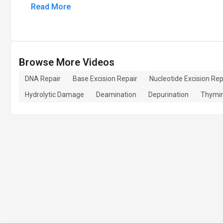
Read More
Browse More Videos
DNA Repair
Base Excision Repair
Nucleotide Excision Rep
Hydrolytic Damage
Deamination
Depurination
Thymin