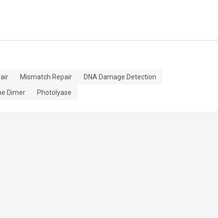
air
Mismatch Repair
DNA Damage Detection
e Dimer
Photolyase