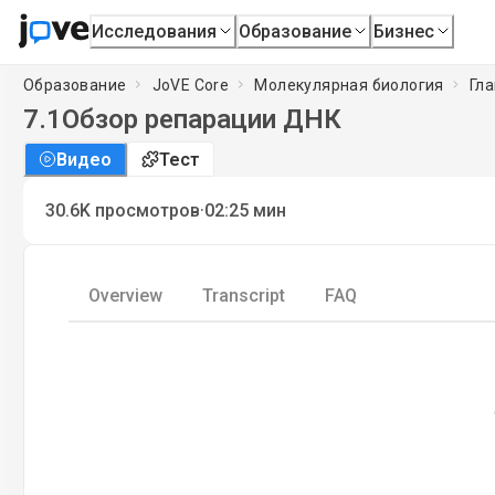
Исследования
Образование
Бизнес
Образование
JoVE Core
Молекулярная биология
Гл
7.1
Обзор репарации ДНК
Видео
Тест
·
30.6K
просмотров
02:25
мин
Overview
Transcript
FAQ
Loadi