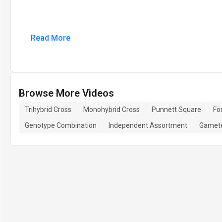
Read More
Browse More Videos
Trihybrid Cross
Monohybrid Cross
Punnett Square
Fo
Genotype Combination
Independent Assortment
Gamete