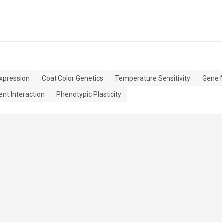
xpression
Coat Color Genetics
Temperature Sensitivity
Gene 
nt Interaction
Phenotypic Plasticity