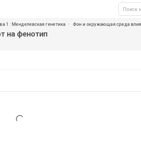
ва 1 : Менделевская генетика
Фон и окружающая среда вли
т на фенотип
Loading...