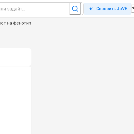
Спросить JoVE
яют на фенотип