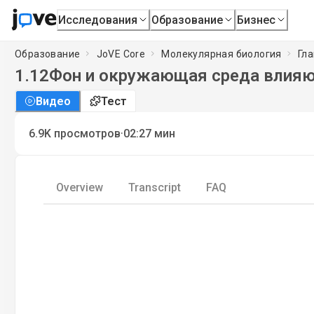
Исследования
Образование
Бизнес
Образование
JoVE Core
Молекулярная биология
Гла
1.12
Фон и окружающая среда влияю
Видео
Тест
·
6.9K
просмотров
02:27
мин
Overview
Transcript
FAQ