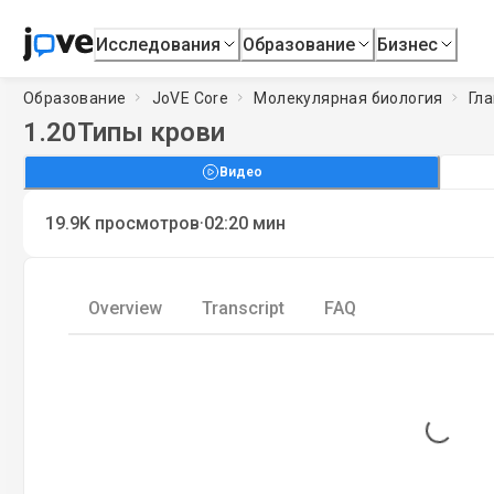
Исследования
Образование
Бизнес
Образование
JoVE Core
Молекулярная биология
Гла
1.20
Типы крови
Видео
·
19.9K
просмотров
02:20
мин
Overview
Transcript
FAQ
Loading...