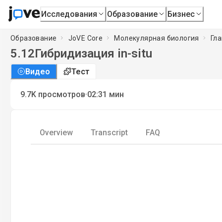
Исследования
Образование
Бизнес
Образование
JoVE Core
Молекулярная биология
Гла
5.12
Гибридизация in-situ
Видео
Тест
·
9.7K
просмотров
02:31
мин
Overview
Transcript
FAQ