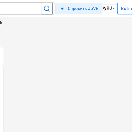
RU
Войт
Спросить JoVE
tu