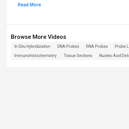
Read More
Browse More Videos
In Situ Hybridization
DNA Probes
RNA Probes
Probe L
Immunohistochemistry
Tissue Sections
Nucleic Acid Det