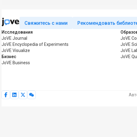
Свяжитесь с нами
Рекомендовать библиот
Исследования
Образо
JoVE Journal
JoVE Co
JoVE Encyclopedia of Experiments
JoVE Sc
JoVE Visualize
JoVE La
Бизнес
JoVE Qu
JoVE Business
Авт