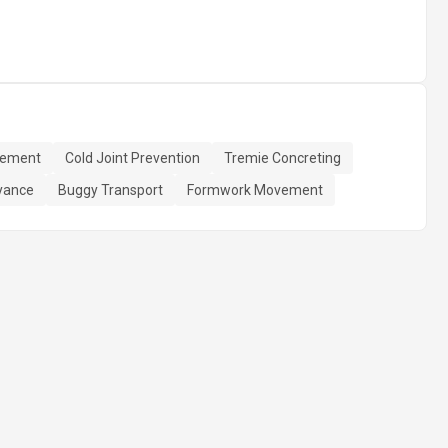
cement
Cold Joint Prevention
Tremie Concreting
yance
Buggy Transport
Formwork Movement