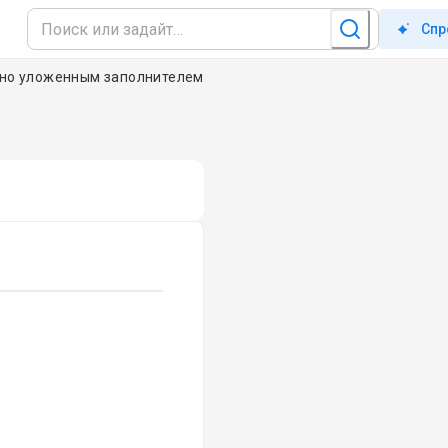
Спр
ьно уложенным заполнителем