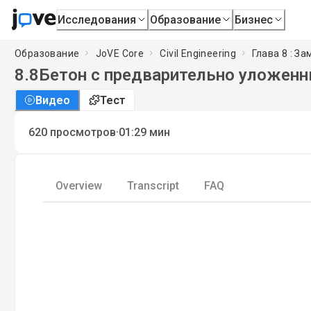
Исследования
Образование
Бизнес
Образование
JoVE Core
Civil Engineering
Глава 8 : З
8.8
Бетон с предварительно уложен
Видео
Тест
·
620
просмотров
01:29
мин
Overview
Transcript
FAQ