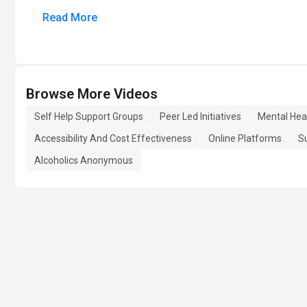
Read More
Browse More Videos
Self Help Support Groups
Peer Led Initiatives
Mental Hea
Accessibility And Cost Effectiveness
Online Platforms
S
Alcoholics Anonymous