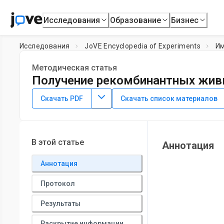
Исследования
Образование
Бизнес
Исследования
JoVE Encyclopedia of Experiments
И
Методическая статья
Получение рекомбинантных живы
8 июля 2025 г.
Скачать PDF
Скачать список материалов
В этой статье
Аннотация
Аннотация
Протокол
Результаты
Раскрытие информации