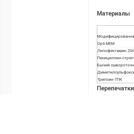
Материалы
Модифицированная 
Opti MEM
Липофектамин 20
Пенициллин-стреп
Бычий сывороточ
Диметилсульфокс
Трипсин-ТПК
Перепечатки
Запросить разре
ЗАПРОСИТЬ 