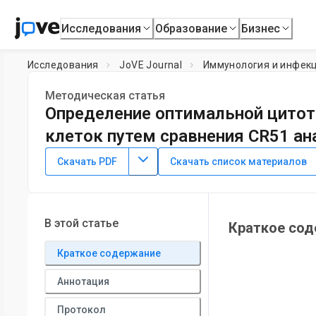
Исследования
Образование
Бизнес
Исследования
JoVE Journal
Иммунология и инфек
Методическая статья
Определение оптимальной цитот
клеток путем сравнения CR51 а
DOI:
10.3791/3683
⸱
8 августа 2012 г.
Скачать PDF
Скачать список материалов
1
1
1
,
,
Courtney L. Erskine
Andrea M. Henle
Keith L. Knutson
1
Department of Immunology,
College of Medicine, Mayo Cl
В этой статье
Краткое со
Краткое содержание
Аннотация
Протокол